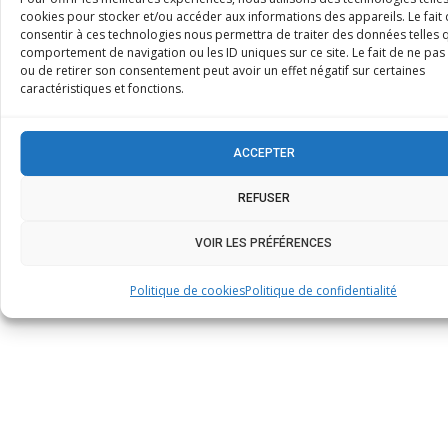
cookies pour stocker et/ou accéder aux informations des appareils. Le fait
consentir à ces technologies nous permettra de traiter des données telles 
comportement de navigation ou les ID uniques sur ce site. Le fait de ne pas
Besoin d’informations sur
ou de retirer son consentement peut avoir un effet négatif sur certaines
caractéristiques et fonctions.
cet appareil ?
ACCEPTER
Notre équipe PB Maintenance est à votre écoute
pour vous conseiller, établir un devis ou vous
REFUSER
orienter vers la solution la plus adaptée à votre
VOIR LES PRÉFÉRENCES
cuisine professionnelle.
CONTACT
Politique de cookies
Politique de confidentialité