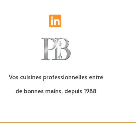
L
i
n
k
e
Vos cuisines professionnelles entre
d
de bonnes mains, depuis 1988
i
n