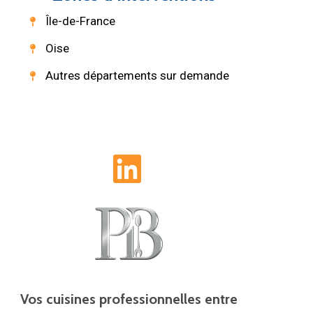
Île-de-France
Oise
Autres départements sur demande
L
i
n
k
e
Vos cuisines professionnelles entre