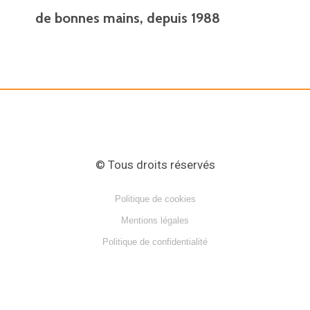
d
de bonnes mains, depuis 1988
i
n
© Tous droits réservés
Politique de cookies
Mentions légales
Politique de confidentialité