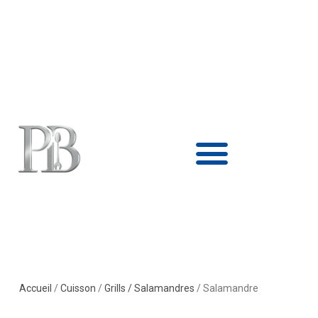
Aller
au
contenu
Accueil
/
Cuisson
/
Grills / Salamandres
/ Salamandre