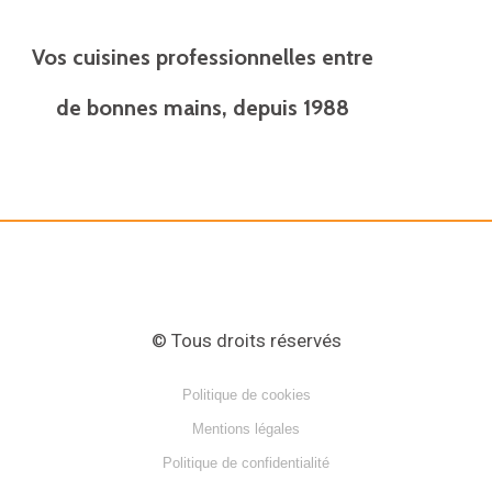
k
e
Vos cuisines professionnelles entre
d
de bonnes mains, depuis 1988
i
n
© Tous droits réservés
Politique de cookies
Mentions légales
Politique de confidentialité