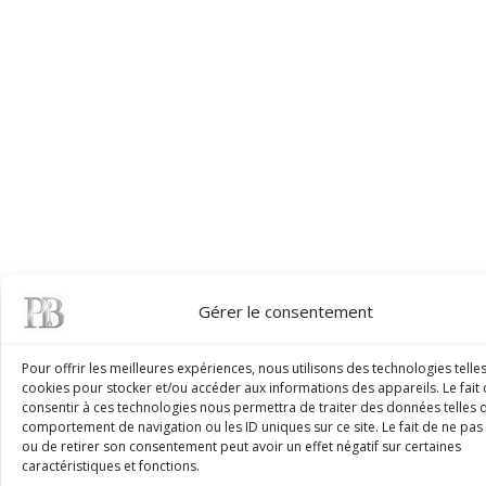
Gérer le consentement
Besoin d’informations sur
Pour offrir les meilleures expériences, nous utilisons des technologies telle
cookies pour stocker et/ou accéder aux informations des appareils. Le fait
cet appareil ?
consentir à ces technologies nous permettra de traiter des données telles 
comportement de navigation ou les ID uniques sur ce site. Le fait de ne pas
ou de retirer son consentement peut avoir un effet négatif sur certaines
Notre équipe PB Maintenance est à votre écoute
caractéristiques et fonctions.
pour vous conseiller, établir un devis ou vous