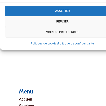
orienter vers la solution la plus adaptée à votre
ACCEPTER
cuisine professionnelle.
CONTACT
REFUSER
VOIR LES PRÉFÉRENCES
Politique de cookies
Politique de confidentialité
Menu
Accueil
Services