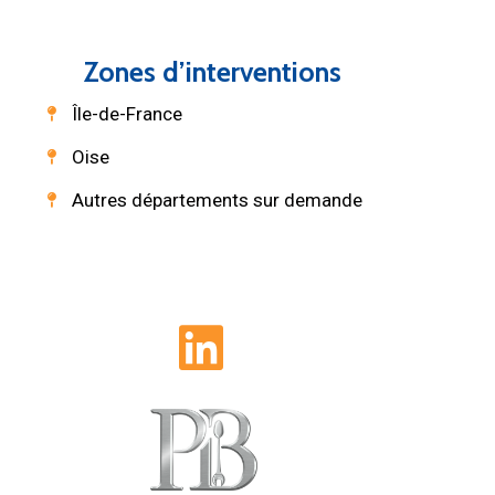
Zones d’interventions
Île-de-France
Oise
Autres départements sur demande
L
i
n