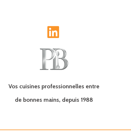
L
i
n
k
e
Vos cuisines professionnelles entre
d
de bonnes mains, depuis 1988
i
n