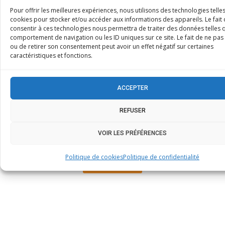
Pour offrir les meilleures expériences, nous utilisons des technologies telle
cookies pour stocker et/ou accéder aux informations des appareils. Le fait
consentir à ces technologies nous permettra de traiter des données telles 
comportement de navigation ou les ID uniques sur ce site. Le fait de ne pas
ou de retirer son consentement peut avoir un effet négatif sur certaines
caractéristiques et fonctions.
Besoin d’informations sur
cet appareil ?
ACCEPTER
Notre équipe PB Maintenance est à votre écoute
REFUSER
pour vous conseiller, établir un devis ou vous
orienter vers la solution la plus adaptée à votre
VOIR LES PRÉFÉRENCES
cuisine professionnelle.
Politique de cookies
Politique de confidentialité
CONTACT