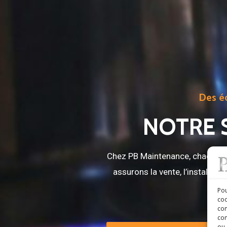
Des éq
NOTRE 
Chez PB Maintenance, chaque app
assurons la vente, l’installa
Pou
coo
con
com
ou 