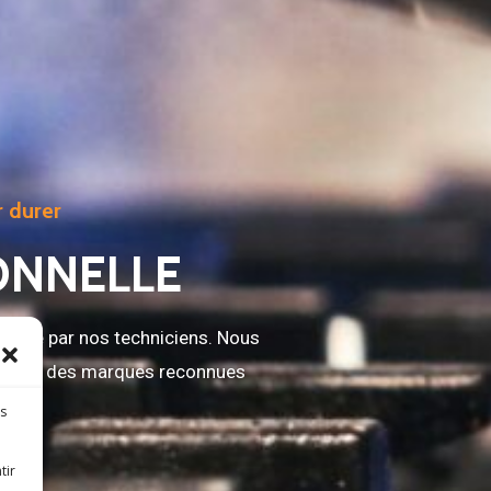
r durer
ONNELLE
rouvée par nos techniciens. Nous
es, avec des marques reconnues
es
tir