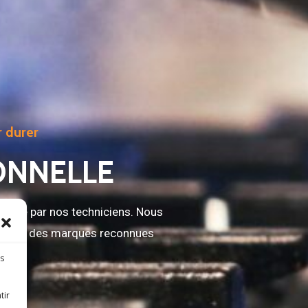
r durer
ONNELLE
rouvée par nos techniciens. Nous
es, avec des marques reconnues
es
tir