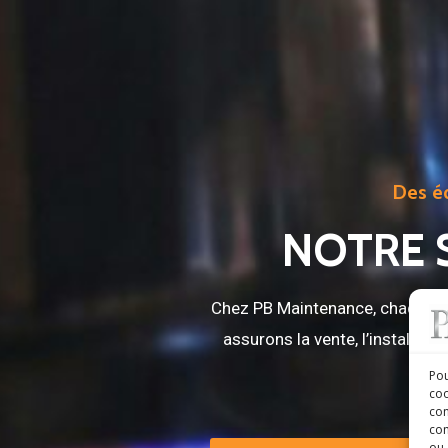
Des éq
NOTRE 
Chez PB Maintenance, chaque app
assurons la vente, l’installa
Pou
coo
con
com
ou 